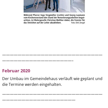
——————————————————————————
——————————————————–
Februar 2020
Der Umbau im Gemeindehaus verläuft wie geplant und
die Termine werden eingehalten.
——————————————————————————
———————————————————